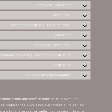
Fonctionnel, Marketing
Fonctionnel
Fonctionnel, Statistiques (anonymes)
Marketing
Marketing, Fonctionnel
ferences, Marketing, Fonctionnel, Statistics
Statistics
Finalité en attente d’enquête
ous montrerons une fenêtre contextuelle avec une
 les préférences » vous nous autorisez à utiliser les
dans la fenêtre contextuelle, comme décrit dans la