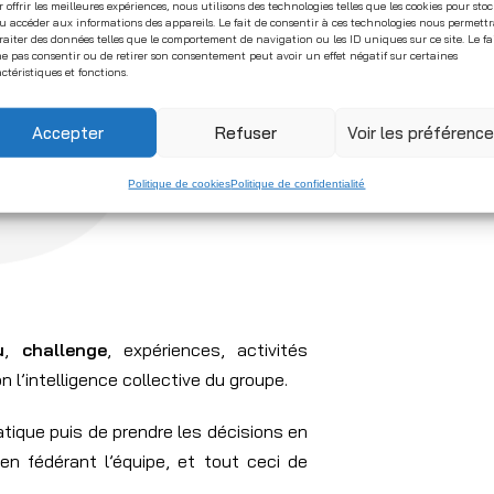
 offrir les meilleures expériences, nous utilisons des technologies telles que les cookies pour sto
u accéder aux informations des appareils. Le fait de consentir à ces technologies nous permett
raiter des données telles que le comportement de navigation ou les ID uniques sur ce site. Le fa
e pas consentir ou de retirer son consentement peut avoir un effet négatif sur certaines
ctéristiques et fonctions.
Accepter
Refuser
Voir les préférenc
Politique de cookies
Politique de confidentialité
u
,
challenge
, expériences, activités
n l’intelligence collective du groupe.
tique puis de prendre les décisions en
n fédérant l’équipe, et tout ceci de